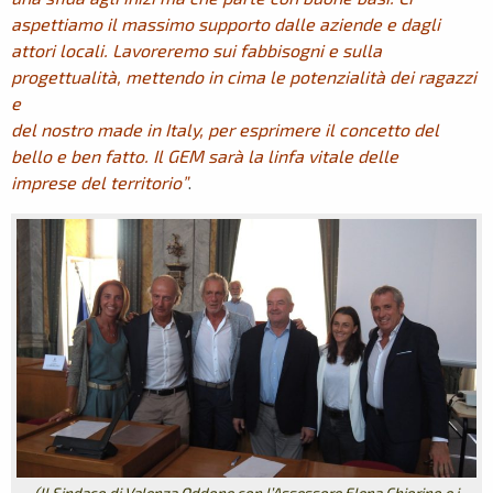
aspettiamo il massimo supporto dalle aziende e dagli
attori locali. Lavoreremo sui fabbisogni e sulla
progettualità, mettendo in cima le potenzialità dei ragazzi
e
del nostro made in Italy, per esprimere il concetto del
bello e ben fatto. Il GEM sarà la linfa vitale delle
imprese del territorio”
.
(Il Sindaco di Valenza Oddone con l’Assessore Elena Chiorino e i