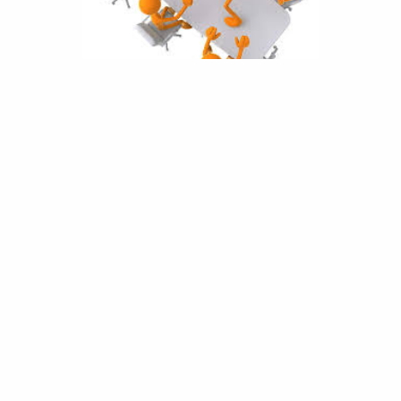
Una intensa giornata di condivisione e confronto tra
dieci manager provenienti da tutta Italia.
Sotto la guida della
Dott.ssa Consuelo Casula
, psicologa,
psicoterapeuta e docente presso il
Master MARPI
in
Relazioni Pubbliche d’Impresa
, si è svolta una proficua
giornata dedicata alle “
strategie di gestione dei
conflitti
“. Capitolo di grande importanza. Bagaglio
imprescindibile per ogni professionista.
Partendo dall’assunto “..
non si può non comunicare
..”
, formulato nel 1971 dallo studioso
Paul Watzlavick