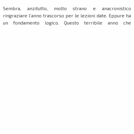
Sembra, anzitutto, molto strano e anacronistico
ringraziare l’anno trascorso per le lezioni date. Eppure ha
un fondamento logico. Questo terribile anno che
accingiamo a lasciare ci ha ricordato alcune cose che
avevamo dato per scontate, perché ormai acquisite come
valori intoccabili e, proprio per quello, troppo
sottovalutati.
Anzitutto il valore della nostra vita
. Banale dirlo, ma gli
accadimenti del 2020 ci hanno riportato a considerare
quanto essenziale sia il valore della nostra vita e quella dei
nostri cari. Un antico adagio dice che solo quando si sta per
perdere qualcosa, si è in grado di comprenderne
veramente il vero valore. Oggi lo abbiamo compreso più
che mai. Non lo scorderemo più.
In secondo luogo, le nostre libertà
. Le generazioni che
non hanno vissuto il secondo conflitto mondiale, come il
sottoscritto, non si erano mai misurate con un periodo in