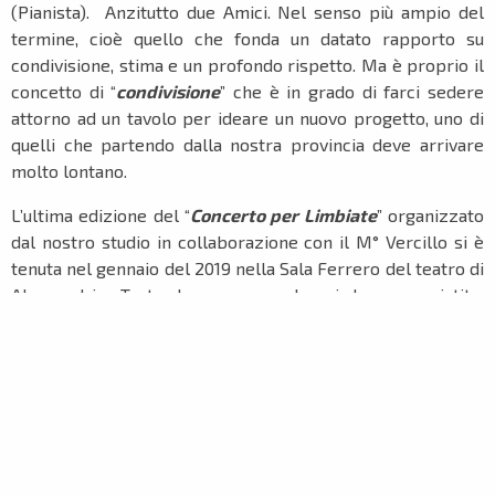
(Pianista). Anzitutto due Amici. Nel senso più ampio del
termine, cioè quello che fonda un datato rapporto su
condivisione, stima e un profondo rispetto. Ma è proprio il
concetto di “
condivisione
” che è in grado di farci sedere
attorno ad un tavolo per ideare un nuovo progetto, uno di
quelli che partendo dalla nostra provincia deve arrivare
molto lontano.
L’ultima edizione del “
Concerto per Limbiate
” organizzato
dal nostro studio in collaborazione con il M° Vercillo si è
tenuta nel gennaio del 2019 nella Sala Ferrero del teatro di
Alessandria. Tante le persone che vi hanno assistito,
potendo vedere da vicino un
Cane Guida
accompagnato dal
suo fedele istruttore. Tante le emozioni che ha suscitato il
racconto di come vengano allevati ed addestrati quelle
meravigliose creature per poi essere “
donate
” ai più di 100
non vedenti in lista di attesa.