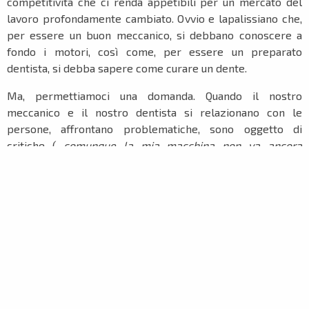
competitività che ci renda appetibili per un mercato del
lavoro profondamente cambiato. Ovvio e lapalissiano che,
per essere un buon meccanico, si debbano conoscere a
fondo i motori, così come, per essere un preparato
dentista, si debba sapere come curare un dente.
Ma, permettiamoci una domanda. Quando il nostro
meccanico e il nostro dentista si relazionano con le
persone, affrontano problematiche, sono oggetto di
critiche (..
.comunque la mia macchina non va ancora
bene…si, ma il dente mi fa ancora male
…), devono guidare
il proprio team, necessitano di altre competenze? Come
tutti, assolutamente si!
Ecco allora che le “
soft skills
“, cioè le competenze che
attengono alla sfera relazionale ed emotiva in grado di
esprimere anche la nostra personalità, divengono
fondamentali per essere poliedrici e “
spendibili
” in
molteplici contesti lavorativi.