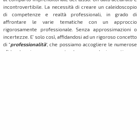
incontrovertibile. La necessità di creare un caleidoscopio
di competenze e realtà professionali, in grado di
affrontare le varie tematiche con un approccio
rigorosamente professionale. Senza approssimazioni o
incertezze. E’ solo così, affidandosi ad un rigoroso concetto
di “
professionalità
“, che possiamo accogliere le numerose
sfide che ci vengono poste da un mondo in continuo e
rapido cambiamento.
Il ciclo di webinar di cui si compone l’iniziativa, si articolerà
in tre appuntamenti con inizio nel mese di novembre.