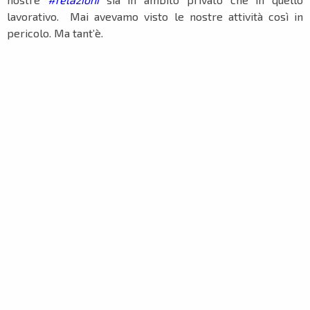
lavorativo. Mai avevamo visto le nostre attività così in
pericolo. Ma tant’è.
Dato per certo che, come abbiamo detto, stiamo
affrontando un periodo storico che ci vede costretti a
rivedere il nostro modo di agire e di concepire la nostra