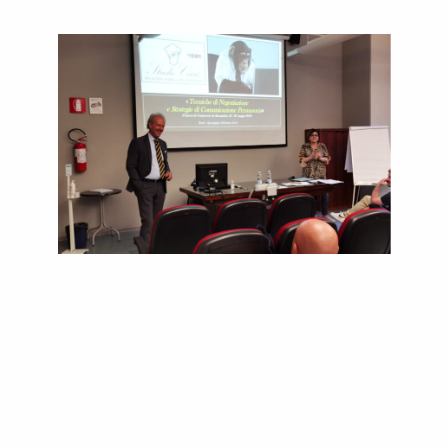
Molte le richieste che ci chiedono di approfondire le
tematiche legate al Public Speaking.
Comuni le motivazioni di chi si rivolge a noi per poter
acquisire maggiori competenze. La maggior parte di esse