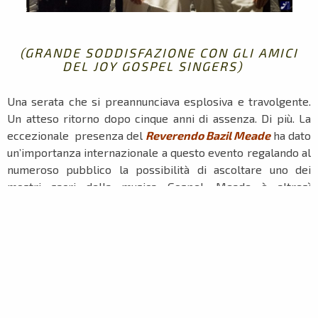
(GRANDE SODDISFAZIONE CON
GLI AMICI
DEL JOY GOSPEL SINGERS)
Una serata che si preannunciava esplosiva e travolgente.
Un atteso ritorno dopo cinque anni di assenza. Di più. La
eccezionale presenza del
Reverendo Bazil Meade
ha dato
un’importanza internazionale a questo evento regalando al
numeroso pubblico la possibilità di ascoltare uno dei
mostri sacri della musica Gospel. Meade è altresì
fondatore del
London Community Gospel Choir
, una delle
maggiori e blasonate formazioni corali nel panorama
europeo. Insignito dalla Famiglia Reale dell’onorificenza di
Member of the Order of the British Empire (MBE)
per i
meriti artistici legati allo sviluppo del Gospel britannico.
Personaggio istrionico di grande abilità, dotato di una
carica personale a dir poco travolgente. Durante le sue