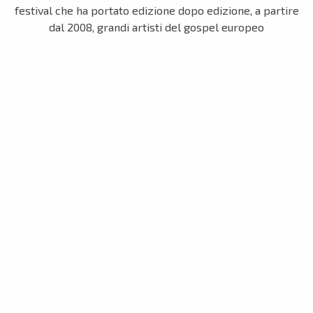
festival che ha portato edizione dopo edizione, a partire
dal 2008, grandi artisti del gospel europeo
nella città dell’oro, con partecipanti e pubblico da tutto il
nord Italia e dall’estero e con il
coinvolgimento di numerose attività commerciali locali
(ristoranti, alberghi, negozi, tipografie,
autonoleggi). Dopo cinque anni di pausa, in parte forzata
dalla pandemia, l’evento ritorna in città
con un’anteprima i prossimi 24 e 25 settembre.
Il festival è organizzato dal coro valenzano dei
Joy Gospel
Singers
, reduce dalla vittoria dello scorso
luglio all’European Gospel Festival di Montegrotto Terme
(PD), e dall’omonima associazione in
collaborazione con il Comune di Valenza. L’idea è quella di
offrire un’esperienza di alto livello
artistico e intenso coinvolgimento umano, che sia anche
opportunità per vivere il nostro territorio
con un più forte senso di comunità e farlo anche conoscere